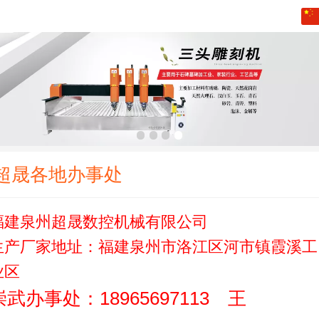
中文
English
繁体
日本語
한국어
超晟各地办事处
lengua española
福建泉州超晟数控机械有限公司
ພາສາລາວ
生产厂家地址：福建泉州市洛江区河市镇霞溪工
ภาษาไทย
业区
崇武办事处：18965697113 王
русский